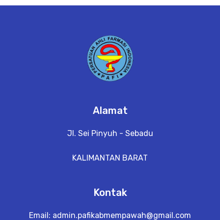
e
t
a
il
Alamat
Jl. Sei Pinyuh - Sebadu
KALIMANTAN BARAT
Kontak
Email:
admin.pafikabmempawah@gmail.com