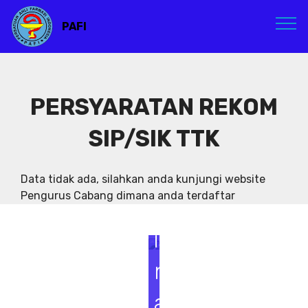
PAFI
PERSYARATAN REKOM
SIP/SIK TTK
S
e
Data tidak ada, silahkan anda kunjungi website
Pengurus Cabang dimana anda terdaftar
m
i
n
a