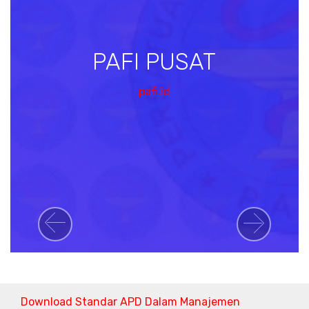
PAFI PUSAT
pafi.id
Previous
Next
Download Standar APD Dalam Manajemen