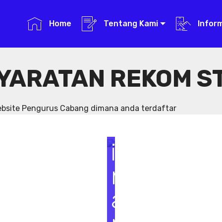
Home
Tentang Kami
Infor
YARATAN REKOM S
S
e
website Pengurus Cabang dimana anda terdaftar
m
i
n
a