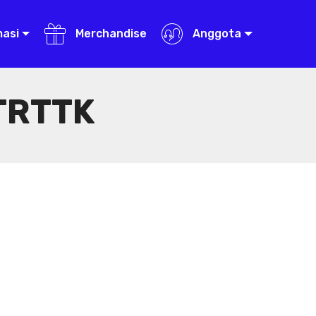
masi
Merchandise
Anggota
TRTTK